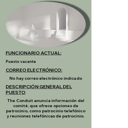
FUNCIONARIO ACTUAL:
Puesto vacante
CORREO ELECTRÓNICO:
No hay correo electrónico indicado
DESCRIPCIÓN GENERAL DEL
PUESTO
The Conduit anuncia información del
comité, que ofrece opciones de
patrocinio, como patrocinio telefónico
y reuniones telefónicas de patrocinio.