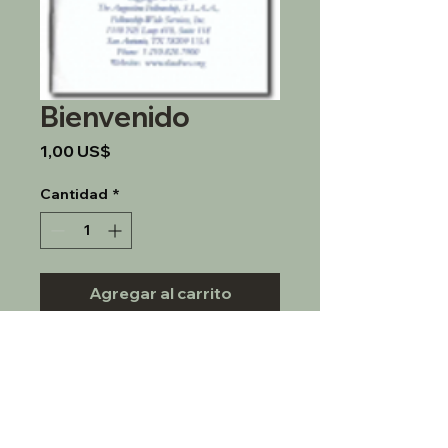
Bienvenido
Precio
1,00 US$
Cantidad
*
Agregar al carrito
Un folleto de bienvenida para 
aquellos nuevos en SLAA.
© 2022 SLAA Los Ángeles, Inc.