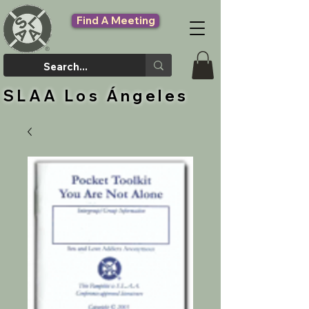
Find A Meeting
SLAA Los Ángeles