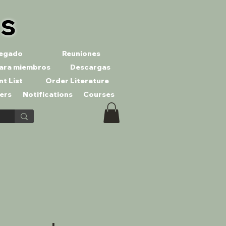
es
llegado
Reuniones
ara miembros
Descargas
nt List
Order Literature
ers
Notifications
Courses