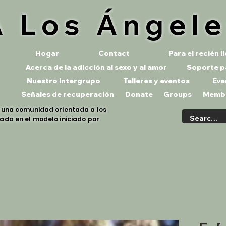
 Los Ángel
Hogar
Contact
Para el recién 
Acerca de la adicción al sexo y al amor
Soporte p
Nuestro Intergrupo
Talleres y eventos
Eve
Señales de recuperación
Donate
Groups
Memb
s una comunidad orientada a los
ada en el modelo iniciado por