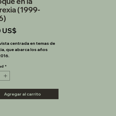
oque en la
rexia (1999-
6)
Precio
0 US$
vista centrada en temas de 
ia, que abarca los años 
016.
ad
*
Agregar al carrito