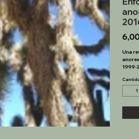
Enf
ano
201
6,0
Una re
anorex
1999-2
Cantid